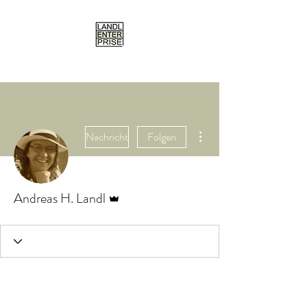
Weitere Optionen
Nachricht
Folgen
Administrator
Andreas H. Landl