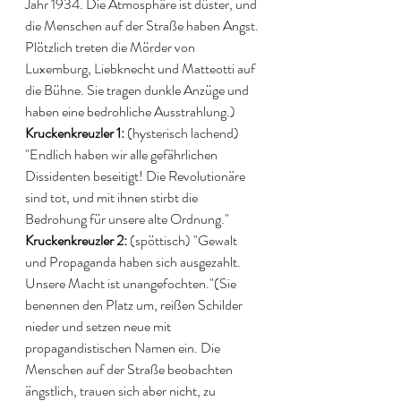
Jahr 1934. Die Atmosphäre ist düster, und 
die Menschen auf der Straße haben Angst. 
Plötzlich treten die Mörder von 
Luxemburg, Liebknecht und Matteotti auf 
die Bühne. Sie tragen dunkle Anzüge und 
haben eine bedrohliche Ausstrahlung.) 
Kruckenkreuzler 1:
 (hysterisch lachend) 
"Endlich haben wir alle gefährlichen 
Dissidenten beseitigt! Die Revolutionäre 
sind tot, und mit ihnen stirbt die 
Bedrohung für unsere alte Ordnung." 
Kruckenkreuzler 2:
 (spöttisch) "Gewalt 
und Propaganda haben sich ausgezahlt. 
Unsere Macht ist unangefochten."(Sie 
benennen den Platz um, reißen Schilder 
nieder und setzen neue mit 
propagandistischen Namen ein. Die 
Menschen auf der Straße beobachten 
ängstlich, trauen sich aber nicht, zu 