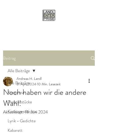
Beitrag
Alle Beiträge
Andreas H. Landl
Alle Beiträge
3. Apr. 2024
10 Min. Lesezeit
Noch haben wir die andere
Kurzprosa
Wahl!
Theaterstücke
Kindergeschichte
Aktualisiert:
18. Juni 2024
Lyrik - Gedichte
Kabarett