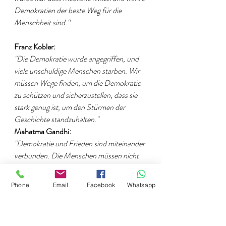
Demokratien der beste Weg für die 
Menschheit sind.“
Franz Kobler:
"Die Demokratie wurde angegriffen, und 
viele unschuldige Menschen starben. Wir 
müssen Wege finden, um die Demokratie 
zu schützen und sicherzustellen, dass sie 
stark genug ist, um den Stürmen der 
Geschichte standzuhalten."
Mahatma Gandhi:
"Demokratie und Frieden sind miteinander 
verbunden. Die Menschen müssen nicht 
nur nach politischer Freiheit streben, 
sondern auch nach einem tieferen Frieden 
Phone
Email
Facebook
Whatsapp
in ihren Herzen. Nur so können wir 
sicherstellen, dass die Mächte der Gewalt 
nie wieder obsiegen."