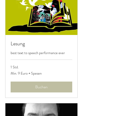
Lesung
best text to speech performance ever
1 Std.
Min.
Min. 9 Euro + Spesen
9
Euro
+
Spesen
Buchen