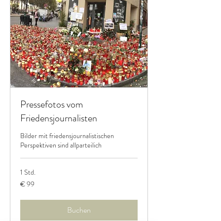
Pressefotos vom
Friedensjournalisten
Bilder mit friedensjournalistischen
Perspektiven sind allparteilich
1 Std.
99
€ 99
Euro
Buchen