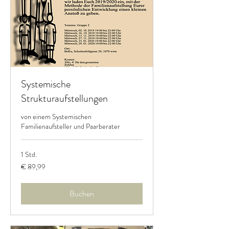
Systemische
Strukturaufstellungen
von einem Systemischen
Familienaufsteller und Paarberater
1 Std.
89,99
€ 89,99
Euro
Buchen