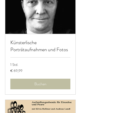
Künsterlische
Porträtaufnahmen und Fotos
1 Std.
69,99
€ 69,99
Euro
Buchen