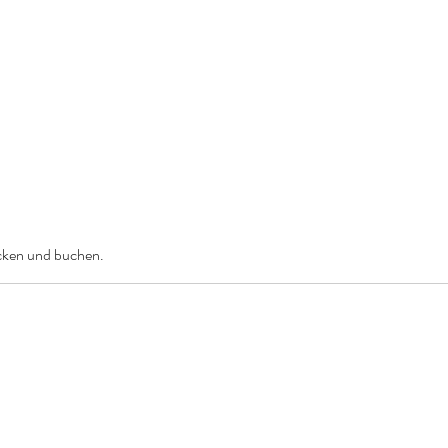
Online buchen
Blog
Pakete & Preise
Portfolio
Leistungen
ecken und buchen.