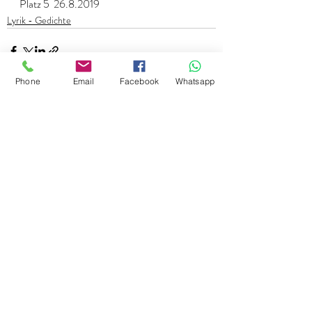
Platz 5  26.8.2019
Lyrik - Gedichte
Phone
Email
Facebook
Whatsapp
Kommentare
Kommentar verfassen...
+43 699 1136 2799
-
landl@gmx.net