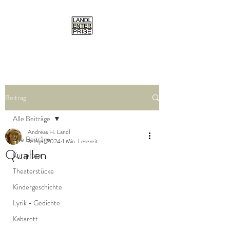
Beitrag
Alle Beiträge
Andreas H. Landl
Alle Beiträge
3. Apr. 2024
1 Min. Lesezeit
Quallen
Kurzprosa
Theaterstücke
Kindergeschichte
Lyrik - Gedichte
Kabarett