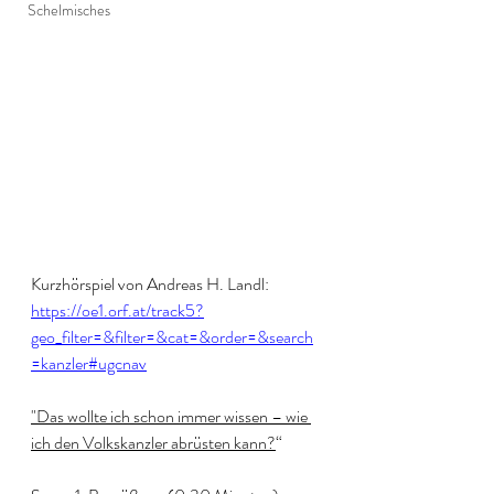
Schelmisches
Kurzhörspiel von Andreas H. Landl: 
https://oe1.orf.at/track5?
geo_filter=&filter=&cat=&order=&search
=kanzler#ugcnav
"Das wollte ich schon immer wissen – wie 
ich den Volkskanzler abrüsten kann?
“ 