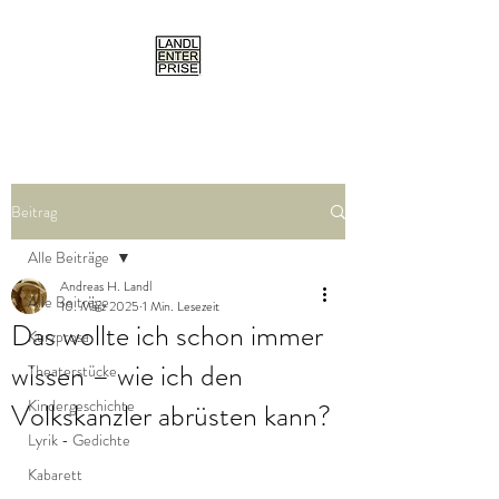
Beitrag
Alle Beiträge
Andreas H. Landl
Alle Beiträge
10. März 2025
1 Min. Lesezeit
Das wollte ich schon immer
Kurzprosa
wissen – wie ich den
Theaterstücke
Kindergeschichte
Volkskanzler abrüsten kann?
Lyrik - Gedichte
Kabarett